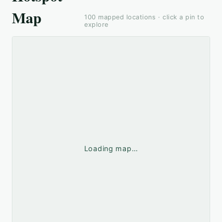
Map
100
mapped locations · click a pin to
explore
Loading map…